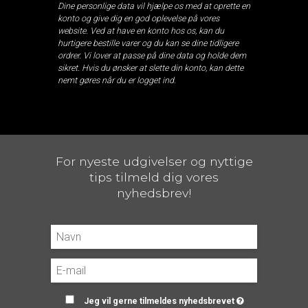
Dine personlige data vil hjælpe os med at oprette en
konto og give dig en god oplevelse på vores
website. Ved at have en konto hos os, kan du
hurtigere bestille varer og du kan se dine tidligere
ordrer. Vi lover at passe på dine data og holde dem
sikret. Hvis du ønsker at slette din konto, kan dette
nemt gøres når du er logget ind.
For nyeste udgivelser og nyttige
tips tilmeld dig vores
nyhedsbrev!
Jeg vil gerne tilmeldes nyhedsbrevet