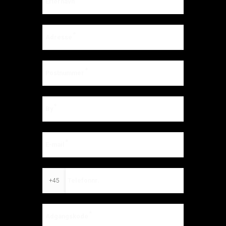
Efternavn
Adresse
Postnummer
By
E-mail
Telefonnr.
+45
Adgangskode